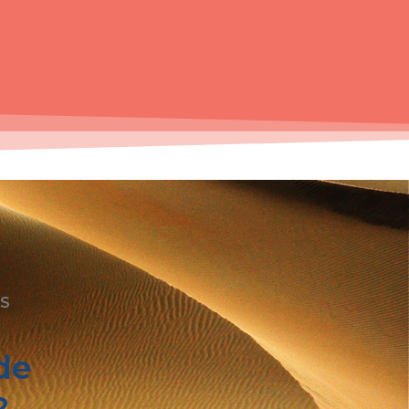
US
de
?