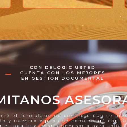
CON DELOGIC USTED
CUENTA CON LOS MEJORES
EN GESTIÓN DOCUMENTAL
MITANOS ASESOR
ncié el formulario de contacto que se pre
ón y nuestro equipo se comunicará con U
rle toda la asesoría necesaria para solici