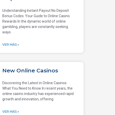
Understanding Instant Payout No Deposit
Bonus Codes: Your Guide to Online Casino
Rewards In the dynamic world of online
gambling, players are constantly seeking
ways
VER MÁS »
New Online Casinos
Discovering the Latest in Online Casinos:
What You Need to Know In recent years, the
online casino industry has experienced rapid
growth and innovation, offering
VER MÁS »