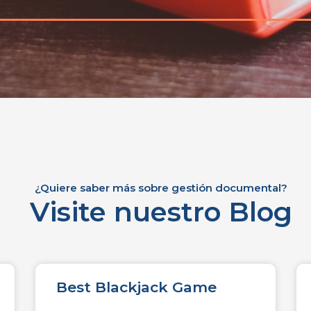
¿Quiere saber más sobre gestión documental?
Visite nuestro Blog
Best Blackjack Game