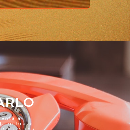
ARLO
senta a
d. en breve
tar nuestros