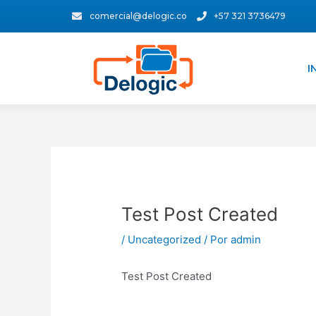
Ir
Navegación
comercial@delogic.co
+57 321 3736479
al
de
contenido
entradas
I
Test Post Created
/
Uncategorized
/ Por
admin
Test Post Created