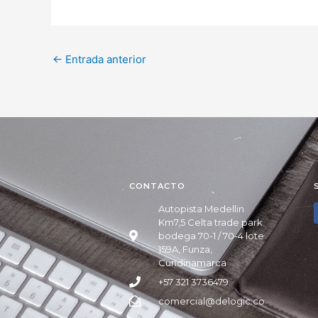
←
Entrada anterior
CONTACTO
Autopista Medellin
Km7,5 Celta trade park
bodega 70-1 / 70-4 lote
159A, Funza,
Cundinamarca
+57 321 3736479
comercial@delogic.co