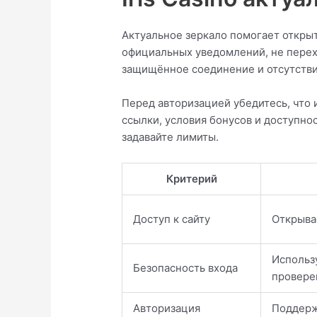
Актуальное зеркало помогает открыт
официальных уведомлений, не перех
защищённое соединение и отсутстви
Перед авторизацией убедитесь, что 
ссылки, условия бонусов и доступно
задавайте лимиты.
Критерий
Доступ к сайту
Открыва
Использ
Безопасность входа
провере
Авторизация
Поддержи