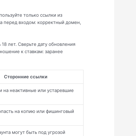
пользуйте только ссылки из
а перед входом: корректный домен,
 18 лет. Сверьте дату обновления
ношение к ставкам: заранее
Сторонние ссылки
и на неактивные или устаревшие
опасть на копию или фишинговый
унта могут быть под угрозой