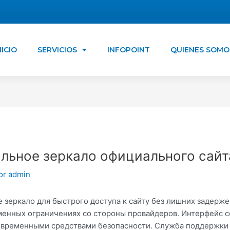
NICIO
SERVICIOS
INFOPOINT
QUIENES SOMO
льное зеркало официального сайта 
or
admin
зеркало для быстрого доступа к сайту без лишних задерже
менных ограничениях со стороны провайдеров. Интерфейс с
временными средствами безопасности. Служба поддержки р