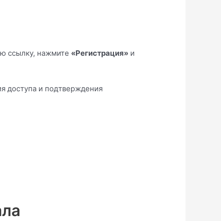
ную ссылку, нажмите
«Регистрация»
и
ния доступа и подтверждения
ала