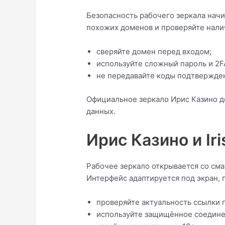
Безопасность рабочего зеркала начи
похожих доменов и проверяйте налич
сверяйте домен перед входом;
используйте сложный пароль и 2FA
не передавайте коды подтвержде
Официальное зеркало Ирис Казино д
данных.
Ирис Казино и Ir
Рабочее зеркало открывается со сма
Интерфейс адаптируется под экран, 
проверяйте актуальность ссылки 
используйте защищённое соедине