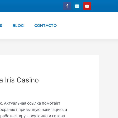
F
L
Y
a
i
o
c
n
u
e
k
t
b
e
u
o
d
b
S
BLOG
CONTACTO
o
i
e
k
n
-
f
Iris Casino
к. Актуальная ссылка помогает
охраняет привычную навигацию, а
аботает круглосуточно и готова