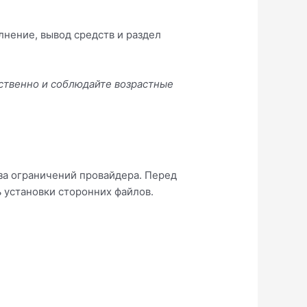
нение, вывод средств и раздел
тственно и соблюдайте возрастные
за ограничений провайдера. Перед
 установки сторонних файлов.