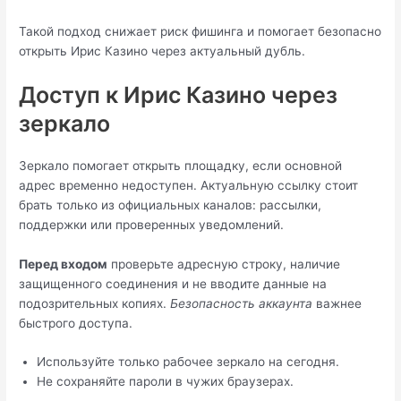
Такой подход снижает риск фишинга и помогает безопасно
открыть Ирис Казино через актуальный дубль.
Доступ к Ирис Казино через
зеркало
Зеркало помогает открыть площадку, если основной
адрес временно недоступен. Актуальную ссылку стоит
брать только из официальных каналов: рассылки,
поддержки или проверенных уведомлений.
Перед входом
проверьте адресную строку, наличие
защищенного соединения и не вводите данные на
подозрительных копиях.
Безопасность аккаунта
важнее
быстрого доступа.
Используйте только рабочее зеркало на сегодня.
Не сохраняйте пароли в чужих браузерах.