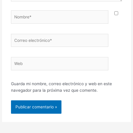
Nombre*
Correo
electrónico*
Web
Guarda mi nombre, correo electrónico y web en este
navegador para la próxima vez que comente.