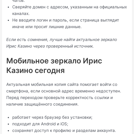
чатов.
Сверяйте домен с адресом, указанным на официальных
каналах.
Не вводите логин и пароль, если страница выглядит
иначе или просит лишние данные.
Если есть сомнения, лучше найти актуальное зеркало
Ирис Казино через проверенный источник.
Мобильное зеркало Ирис
Казино сегодня
Актуальная мобильная копия сайта помогает войти со
смартфона, если основной адрес временно недоступен.
Перед переходом проверьте корректность ссылки и
наличие защищённого соединения.
работает через браузер без установки;
подходит для Android и iOS;
сохраняет доступ к профилю и разделам аккаунта.