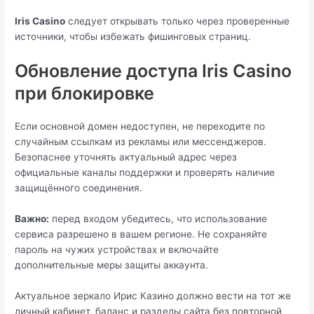
Iris Casino
следует открывать только через проверенные
источники, чтобы избежать фишинговых страниц.
Обновление доступа Iris Casino
при блокировке
Если основной домен недоступен, не переходите по
случайным ссылкам из рекламы или мессенджеров.
Безопаснее уточнять актуальный адрес через
официальные каналы поддержки и проверять наличие
защищённого соединения.
Важно:
перед входом убедитесь, что использование
сервиса разрешено в вашем регионе. Не сохраняйте
пароль на чужих устройствах и включайте
дополнительные меры защиты аккаунта.
Актуальное зеркало Ирис Казино должно вести на тот же
личный кабинет, баланс и разделы сайта без повторной